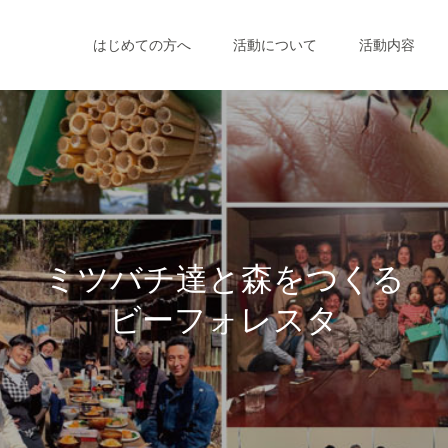
はじめての方へ
活動について
活動内容
ミ
ツ
バ
チ
達
と
森
を
つ
く
る
ビ
ー
フ
ォ
レ
ス
タ
ー
（
監
理
人
）