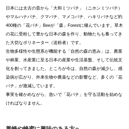
日本には太古の昔から「大和ミツバチ」（ニホンミツバチ）
やマルハナバチ、クマバチ、マメコバチ、ハキリバチなど約
400種の「花バチ」Beeが「森」Forestに棲んでいます。草木
の花に受粉して豊かな日本の森を作り、動物たちも養ってき
た大切なポリネーター（送粉者）です。
生物多様性や生態系が機能する「自然の森の恵み」は、農業
や林業、水産業に至る日本の産業や生活基盤、そして伝統文
化を創ってきました。ところが今は、自然の森が減少し、感
染病が広がり、外来生物や農薬などの影響など、多くの「花
バチ」が激減しています。
事実を確かめながら、急いで「花バチ」を守る活動を始めな
ければなりません。
養蜂や蜂蜜に興味のある方へ