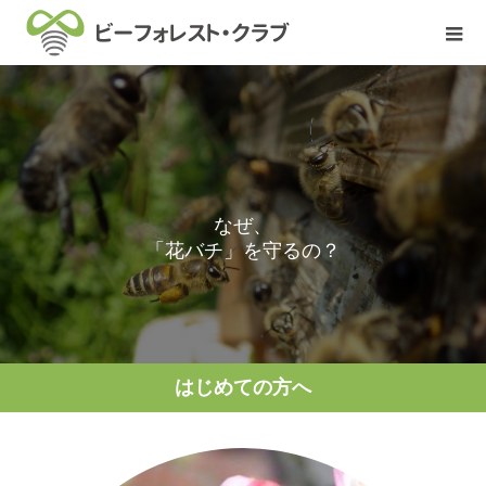
な
ぜ
、
「
花
バ
チ
」
を
守
る
の
？
はじめての方へ