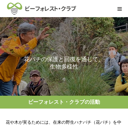
花
バ
チ
の
保
護
と
回
復
を
通
じ
て
、
生
物
多
様
性
を
取
り
ビーフォレスト・クラブの活動
花や木が実るためには、在来の野生ハナバチ（花バチ）を中