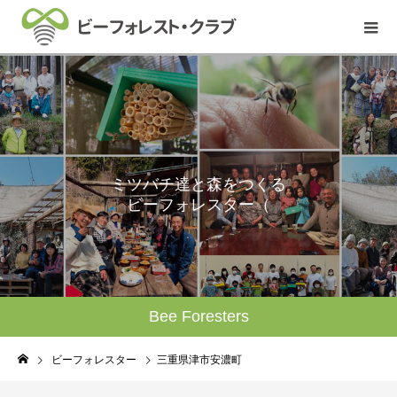
ミ
ツ
バ
チ
達
と
森
を
つ
く
る
ビ
ー
フ
ォ
レ
ス
タ
ー
（
監
理
人
）
Bee Foresters
ビーフォレスター
三重県津市安濃町