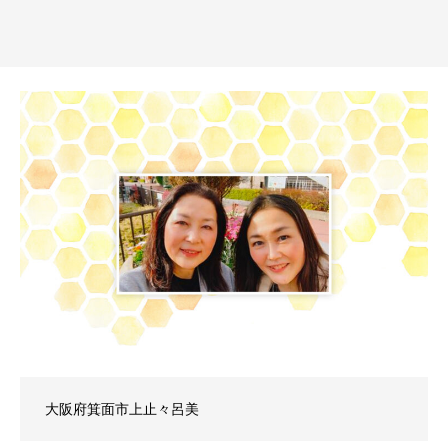
大阪府箕面市上止々呂美