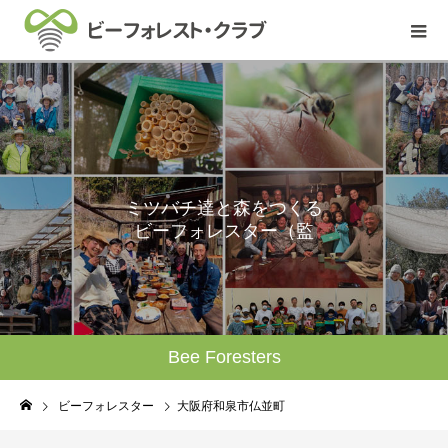
ミ
ツ
バ
チ
達
と
森
を
つ
く
る
ビ
ー
フ
ォ
レ
ス
タ
ー
（
監
理
人
）
Bee Foresters
ビーフォレスター
大阪府和泉市仏並町