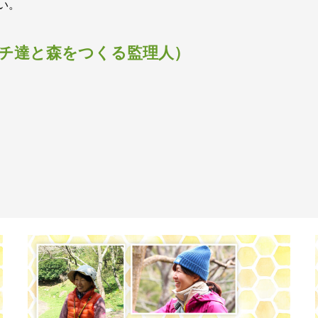
い。
チ達と森をつくる監理人）