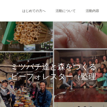
はじめての方へ
活動について
活動内容
ミ
ツ
バ
チ
達
と
森
を
つ
く
る
ビ
ー
フ
ォ
レ
ス
タ
ー
（
監
理
人
）